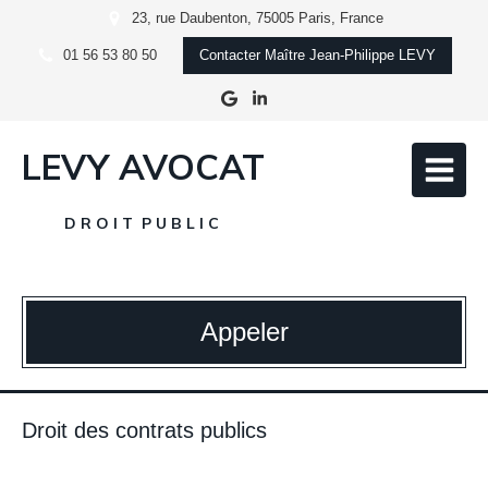
23, rue Daubenton, 75005 Paris, France
01 56 53 80 50
Contacter Maître Jean-Philippe LEVY
LEVY AVOCAT
D R O I T P U B L I C
Appeler
Droit des contrats publics