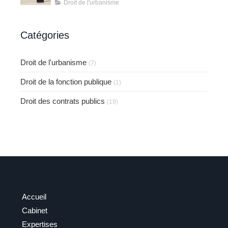
matière d’urbanisme
Droit de l'urbanisme
Catégories
Droit de l'urbanisme
(7)
Droit de la fonction publique
(1)
Droit des contrats publics
(19)
Accueil
Cabinet
Expertises