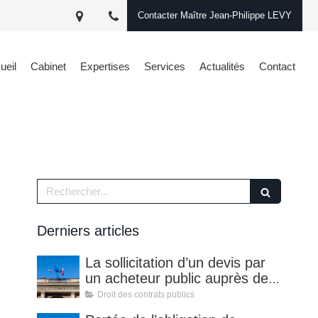
Contacter Maître Jean-Philippe LEVY
ueil
Cabinet
Expertises
Services
Actualités
Contact
Rechercher
Derniers articles
La sollicitation d’un devis par
un acheteur public auprès de
plusieurs entreprises
Droit des contrats publics
n’entraine pas par elle-même