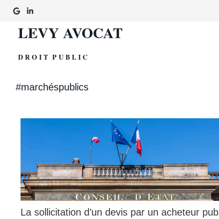
LEVY AVOCAT
D R O I T P U B L I C
#marchéspublics
La sollicitation d’un devis par un acheteur pub