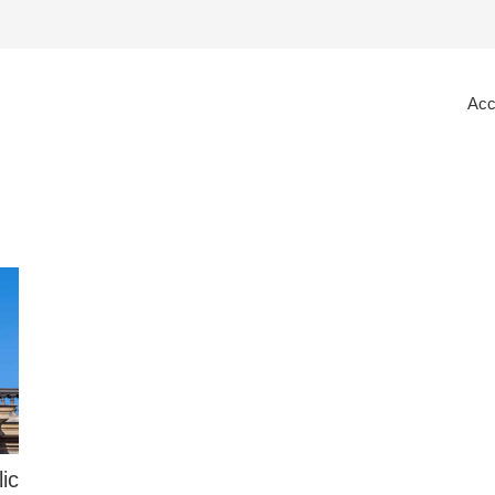
Acc
lic