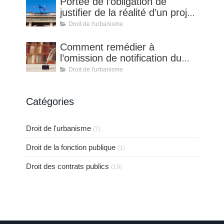
Portée de l’obligation de
la soumission aux règles de
justifier de la réalité d’un projet
publicité et de mise en
au titre de l’article L.210-1 du
Droit de l'urbanisme
concurrence applicables aux
code de l’urbanisme
MAPA
Comment remédier à
l’omission de notification du
recours en matière
Droit de l'urbanisme
d’urbanisme
Catégories
Droit de l'urbanisme
(7)
Droit de la fonction publique
(1)
Droit des contrats publics
(19)